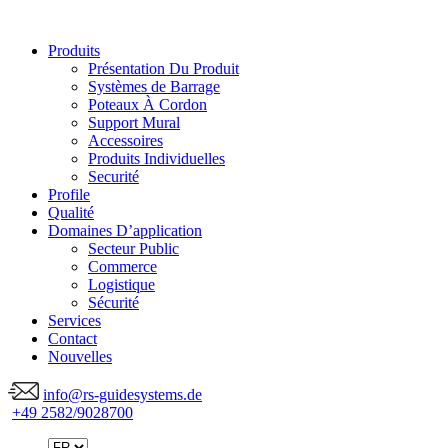
Produits
Présentation Du Produit
Sys­tèmes de Bar­rage
Poteaux À Cordon
Support Mural
Accessoires
Produits Individuelles
Securité
Profile
Qualité
Domaines D’application
Secteur Public
Commerce
Logistique
Sécurité
Services
Contact
Nouvelles
info@rs-guidesystems.de
+49 2582/9028700